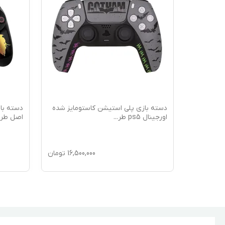
شده
دسته بازی پلی استیشن کاستومایز شده
اورجینال ps5 طر
...
اصل طر
16,5
تومان
16,500,000
تومان