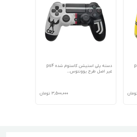
توم شده ps4
دسته پلی استیشن کاستوم شده ps4
غیر اصل طرح یوونتوس
...
غیر اصل طرح 
ومان
3,500,000
تومان