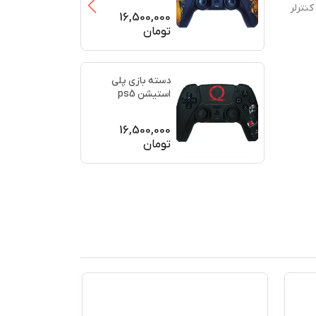
کنترلر
(برند سو
...
16,500,000
تومان
دسته بازی پلی
استیشن ps5
اورجینال طرح خدای
جنگ (GO
...
16,500,000
تومان