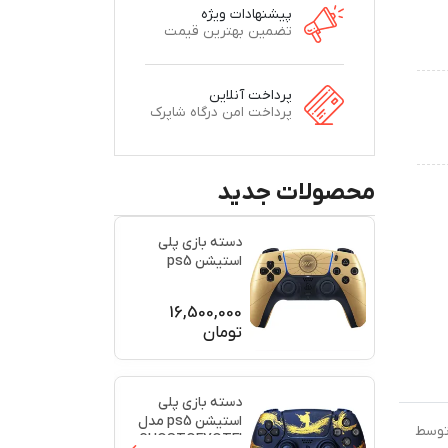
پیشنهادات ویژه
تضمین بهترین قیمت
پرداخت آنلاین
پرداخت امن درگاه شاپرک
محصولات جدید
دسته بازی پلی
استیشن ps5
اورجینال طرح
(007)(برند س
...
16,500,000
تومان
دسته بازی پلی
استیشن ps5 مدل
 توسط
GHOSTOFYOTEI