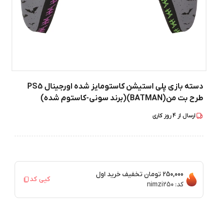
دسته بازی پلی استیشن کاستومایز شده اورجینال PS5
طرح بت من(BATMAN)(برند سونی-کاستوم شده)
ارسال از
4
روز کاری
250,000 تومان
تخفیف خرید اول
کپی کد
کد:
nimzi250