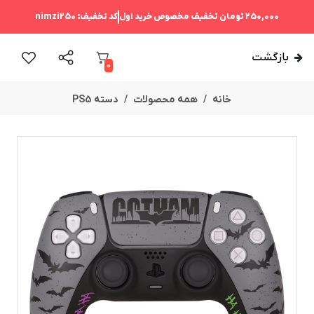
250,000 تومان
تخفیف مخصوص خرید اول
کد تخفیف:
nimzi250
بازگشت
0
خانه
همه محصولات
دسته PS5