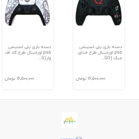
دسته بازی پلی استیشن
دسته بازی پلی استیشن
ps5 اورجینال طرح خدای
ps5 اورجینال طرح گاد اف
جنگ (GO
...
وار(G
...
16,500,000
تومان
16,500,000
تومان