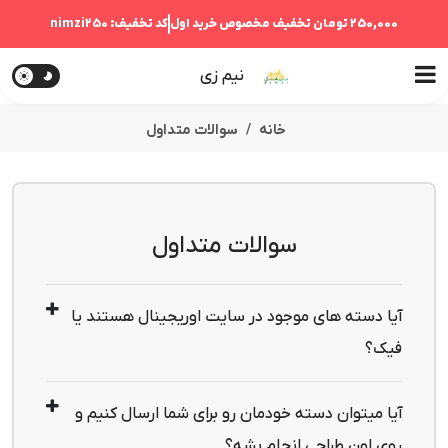
250,000 تومان
تخفیف مخصوص خرید اول
کد تخفیف:
nimzi250
نیم زی
خانه
سوالات متداول
سوالات متداول
آیا دسته های موجود در سایت اوریجینال هستند یا
فیک؟
محصولات موجود در سایت هم بصورت اورجینال و هم 
بصورت غیر اورجینال قابل سفارش گذاری می باشد. لطفا در 
آیا میتوان دسته خودمان رو برای شما ارسال کنیم و
هنگام خرید به اصل وغیر اصل بودن محصولات توجه کنید. 
روی اون طراحی انجام بشه؟