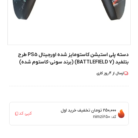
دسته پلی استیشن کاستومایز شده اورجینال PS5 طرح
بتلفید (BATTLEFIELD 7) (برند سونی-کاستوم شده)
ارسال از
4
روز کاری
250,000 تومان
تخفیف خرید اول
کپی کد
کد:
nimzi250