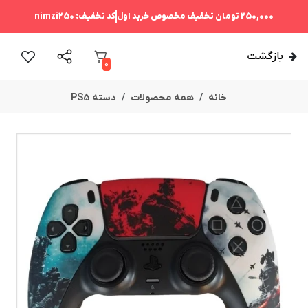
250,000 تومان
تخفیف مخصوص خرید اول
کد تخفیف:
nimzi250
بازگشت
0
خانه
همه محصولات
دسته PS5