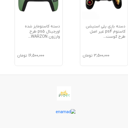
دسته بازی پلی استیشن
دسته کاستومایز شده
کاستوم ps4 غیر اصل
اورجینال ps5 طرح
طرح گوست
...
وارزون WARZON
...
3,500,000
تومان
16,500,000
تومان