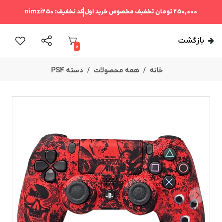
250,000 تومان
تخفیف مخصوص خرید اول
کد تخفیف:
nimzi250
بازگشت
0
خانه
همه محصولات
دسته PS4