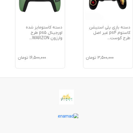
دسته بازی پلی استیشن
دسته کاستومایز شده
کاستوم ps4 غیر اصل
اورجینال ps5 طرح
طرح گوست
...
وارزون WARZON
...
3,500,000
تومان
16,500,000
تومان