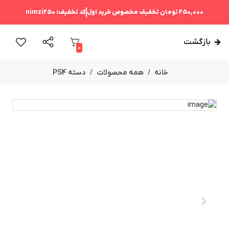
250,000 تومان
تخفیف مخصوص خرید اول
کد تخفیف:
nimzi250
بازگشت
0
خانه
همه محصولات
دسته PS4