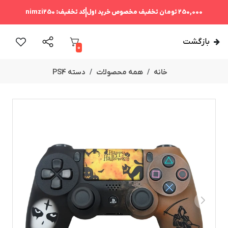
250,000 تومان
تخفیف مخصوص خرید اول
کد تخفیف:
nimzi250
بازگشت
0
خانه
همه محصولات
دسته PS4