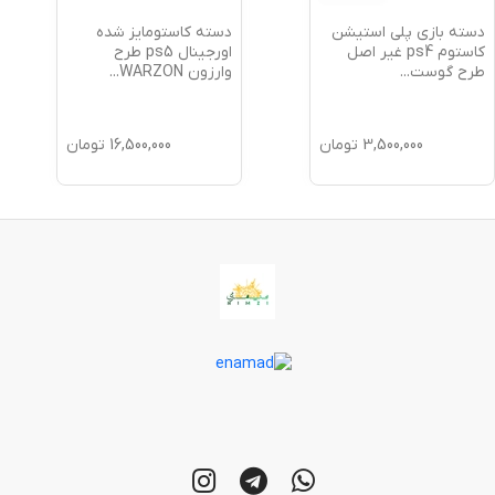
دسته بازی پلی استیشن
دسته کاستومایز شده
کاستوم ps4 غیر اصل
اورجینال ps5 طرح
طرح گوست
...
وارزون WARZON
...
3,500,000
تومان
16,500,000
تومان