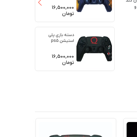
ن کند
(برند سو
...
و
16,500,000
تومان
دسته بازی پلی
استیشن ps5
اورجینال طرح خدای
جنگ (GO
...
16,500,000
تومان