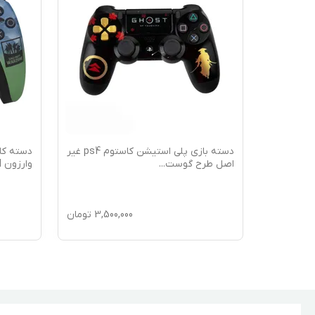
مایز شده
دسته بازی پلی استیشن کاستوم ps4 غیر
اصل طرح گوست
...
وارزون WARZON
16,5
تومان
3,500,000
تومان