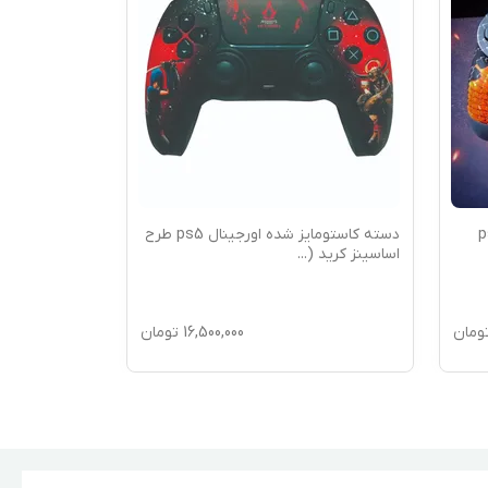
توم شده ps4
دسته کاستومایز شده اورجینال ps5 طرح
اساسینز کرید (
...
گرافیتی
ومان
16,500,000
تومان