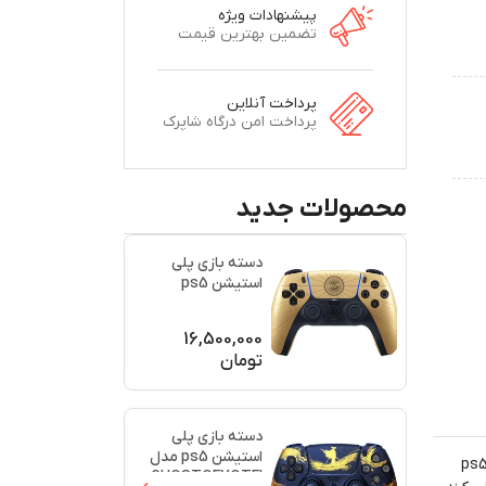
پیشنهادات ویژه
تضمین بهترین قیمت
پرداخت آنلاین
پرداخت امن درگاه شاپرک
محصولات جدید
دسته بازی پلی
استیشن ps5
اورجینال طرح
(007)(برند س
...
16,500,000
تومان
دسته بازی پلی
استیشن ps5 مدل
رید متفاوت باشید و دسته بازی مخصوص خودتان را داشته باشید، می‌توانید از دسته‌های طرح‌دار استفاده کنید. دسته بازی ps5
GHOSTOFYOTEI