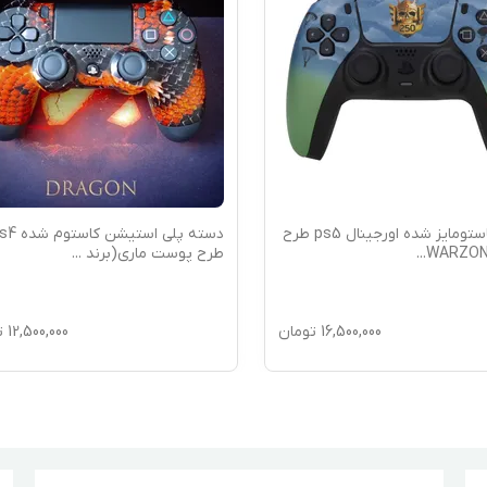
دسته کاستومایز شده اورجینال ps5 طرح
دسته پلی استیشن کاس
...
طرح پوست ماری(برند
...
16,500,000
تومان
12,500,000
ت