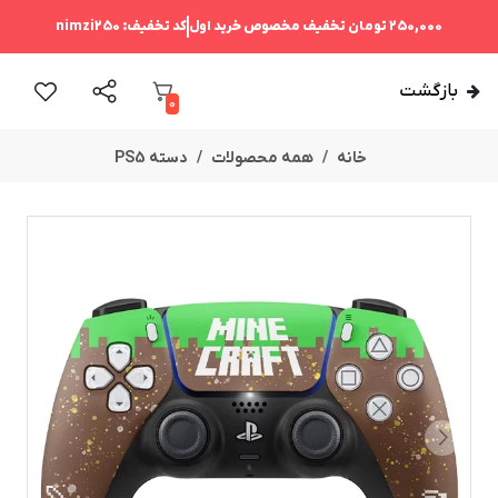
250,000 تومان
تخفیف مخصوص خرید اول
کد تخفیف:
nimzi250
بازگشت
0
خانه
همه محصولات
دسته PS5