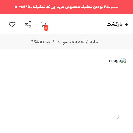
250,000 تومان
تخفیف مخصوص خرید اول
کد تخفیف:
nimzi250
بازگشت
0
خانه
همه محصولات
دسته PS5