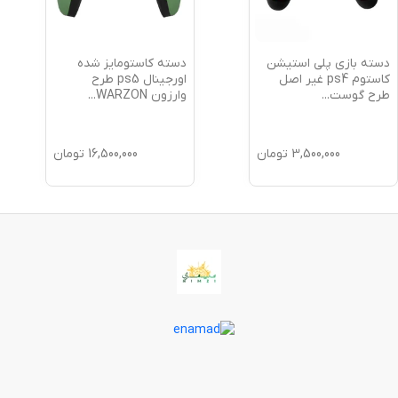
دسته بازی پلی استیشن
دسته کاستومایز شده
کاستوم ps4 غیر اصل
اورجینال ps5 طرح
طرح گوست
...
وارزون WARZON
...
3,500,000
تومان
16,500,000
تومان