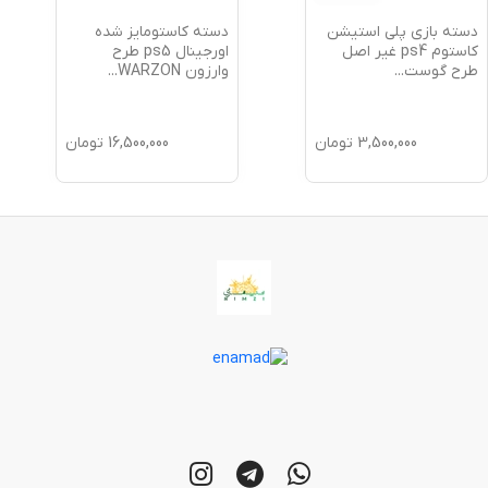
دسته بازی پلی استیشن
دسته کاستومایز شده
کاستوم ps4 غیر اصل
اورجینال ps5 طرح
طرح گوست
...
وارزون WARZON
...
3,500,000
تومان
16,500,000
تومان