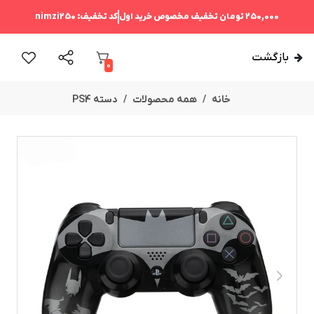
250,000 تومان
تخفیف مخصوص خرید اول
کد تخفیف:
nimzi250
بازگشت
0
خانه
همه محصولات
دسته PS4