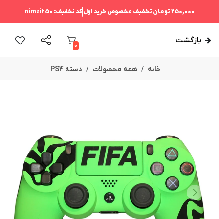
250,000 تومان
تخفیف مخصوص خرید اول
کد تخفیف:
nimzi250
بازگشت
0
خانه
همه محصولات
دسته PS4