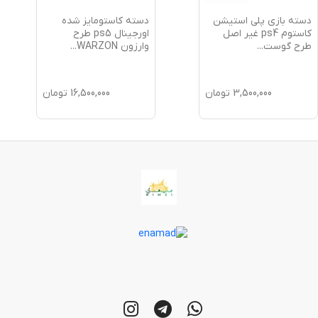
دسته بازی پلی استیشن
دسته کاستومایز شده
کاستوم ps4 غیر اصل
اورجینال ps5 طرح
طرح گوست
...
وارزون WARZON
...
3,500,000
تومان
16,500,000
تومان