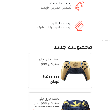
پیشنهادات ویژه
تضمین بهترین قیمت
پرداخت آنلاین
پرداخت امن درگاه شاپرک
محصولات جدید
دسته بازی پلی
استیشن ps5
اورجینال طرح
(007)(برند س
...
16,500,000
تومان
دسته بازی پلی
استیشن ps5 مدل
GHOSTOFYOTEI