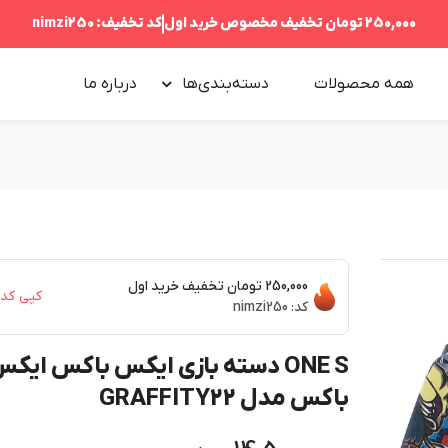
250,000 تومان
تخفیف مخصوص خرید اول
کد تخفیف:
nimzi250
همه محصولات
دسته‌بندی‌ها
درباره‌ ما
250,000 تومان
تخفیف خرید اول
کپی کد
کد:
nimzi250
ONE S دسته بازی ایکس باکس ایک
باکس مدل GRAFFITY22