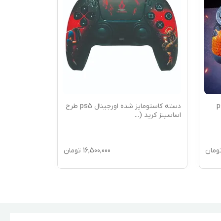
توم شده ps4
دسته کاستومایز شده اورجینال ps5 طرح
اساسینز کرید (
...
گرافیتی
ومان
16,500,000
تومان