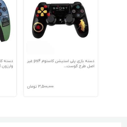
مایز شده
دسته بازی پلی استیشن کاستوم ps4 غیر
اصل طرح گوست
...
وارزون WARZON
16,5
تومان
3,500,000
تومان