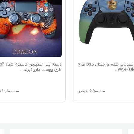
دسته کاستومایز شده اورجینال ps5 طرح
دسته پلی استیشن کاس
...
طرح پوست ماری(برند
...
16,500,000
تومان
12,500,000
ت