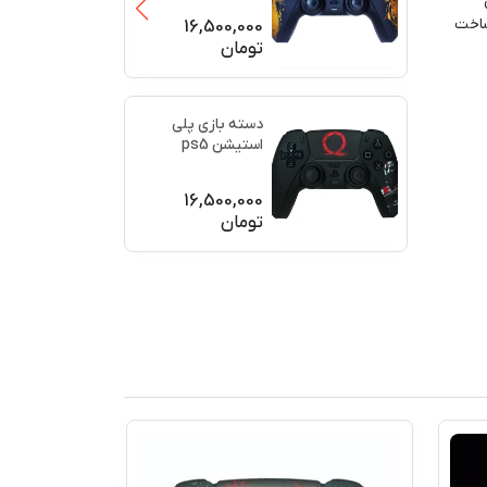
(برند سو
...
ساخت
16,500,000
تومان
دسته بازی پلی
استیشن ps5
اورجینال طرح خدای
جنگ (GO
...
16,500,000
تومان