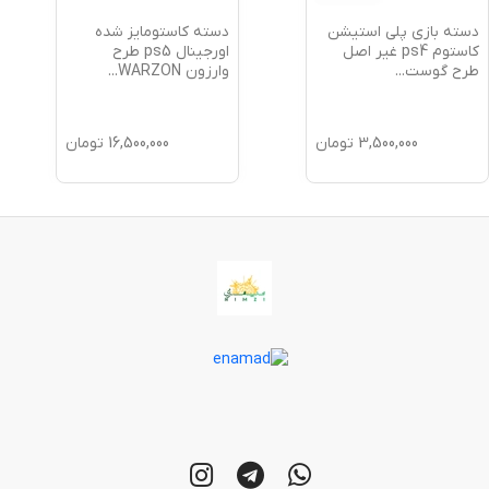
دسته بازی پلی استیشن
دسته کاستومایز شده
کاستوم ps4 غیر اصل
اورجینال ps5 طرح
طرح گوست
...
وارزون WARZON
...
3,500,000
تومان
16,500,000
تومان