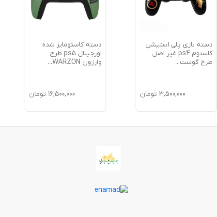
دسته بازی پلی استیشن
دسته کاستومایز شده
کاستوم ps4 غیر اصل
اورجینال ps5 طرح
طرح گوست
...
وارزون WARZON
...
3,500,000
تومان
16,500,000
تومان