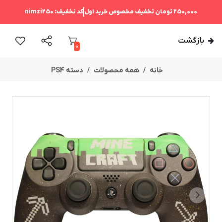
250,000 تومان
تخفیف مخصوص خرید اول
کد تخفیف:
nimzi250
بازگشت
0
خانه
همه محصولات
دسته PS4