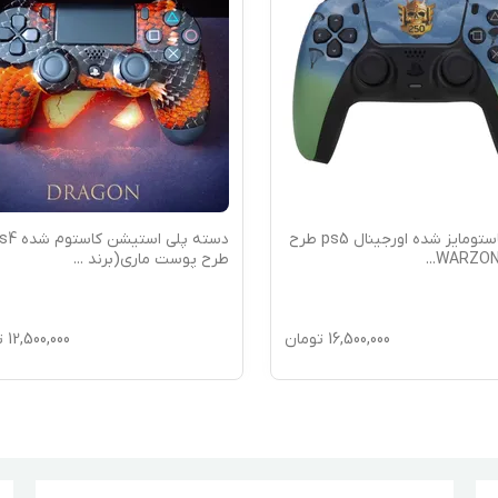
دسته پلی استیشن کاستوم شده ps4
دس
ت ماری(برند
...
اساسینز کرید (
...
12,500,000
تومان
16,500,000
ت