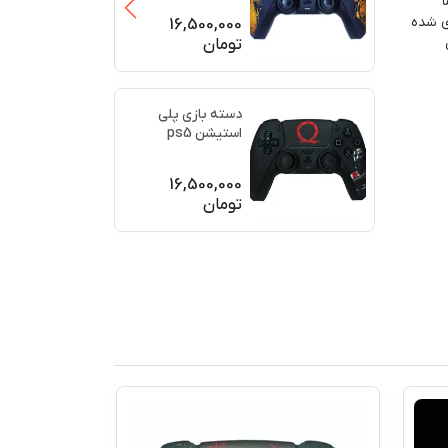
ا
(برند سو
...
ی شده
16,500,000
تومان
دسته بازی پلی
استیشن ps5
اورجینال طرح خدای
جنگ (GO
...
16,500,000
تومان