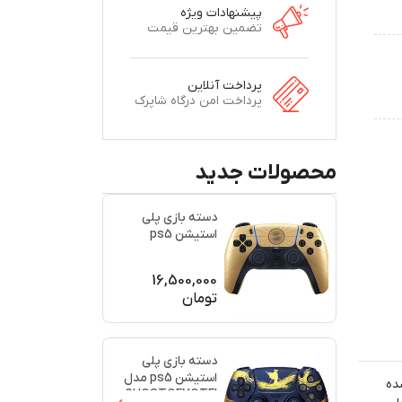
پیشنهادات ویژه
تضمین بهترین قیمت
پرداخت آنلاین
پرداخت امن درگاه شاپرک
محصولات جدید
دسته بازی پلی
استیشن ps5
اورجینال طرح
(007)(برند س
...
16,500,000
تومان
دسته بازی پلی
استیشن ps5 مدل
گ آمیزی شده
GHOSTOFYOTEI