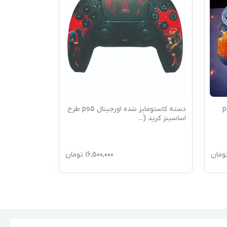
ته کاستومایز شده اورجینال ps5 طرح
دسته کاستومایز شده اورجینال ps5 طرح
گرافیتی
طرح فورتنایت
ومان
16,500,000
تومان