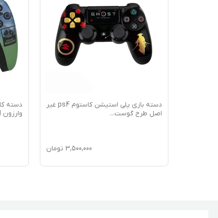
دسته بازی پلی استیشن کاستوم ps4 غیر
دسته کاستومایز شده اورجینال ps5 طرح
وارزون WARZON
...
طرح پوس
3,50
تومان
16,500,000
تومان