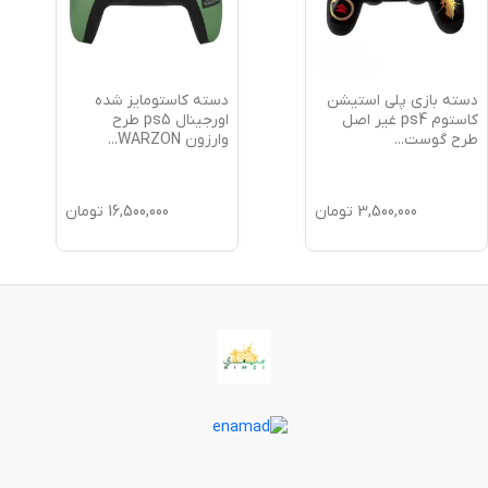
دسته بازی پلی استیشن
دسته کاستومایز شده
کاستوم ps4 غیر اصل
اورجینال ps5 طرح
طرح گوست
...
وارزون WARZON
...
3,500,000
تومان
16,500,000
تومان