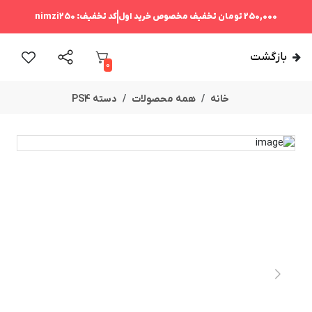
250,000 تومان
تخفیف مخصوص خرید اول
کد تخفیف:
nimzi250
بازگشت
0
خانه
همه محصولات
دسته PS4