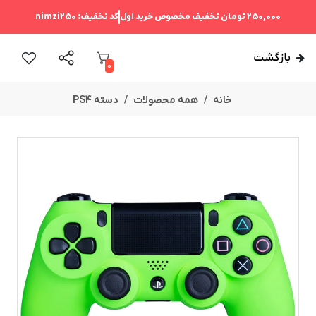
250,000 تومان
تخفیف مخصوص خرید اول
کد تخفیف:
nimzi250
بازگشت
0
خانه
همه محصولات
دسته PS4