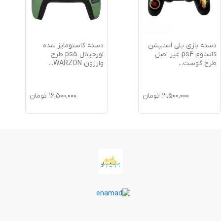
دسته بازی پلی استیشن
دسته کاستومایز شده
کاستوم ps4 غیر اصل
اورجینال ps5 طرح
طرح گوست
...
وارزون WARZON
...
3,500,000
تومان
16,500,000
تومان