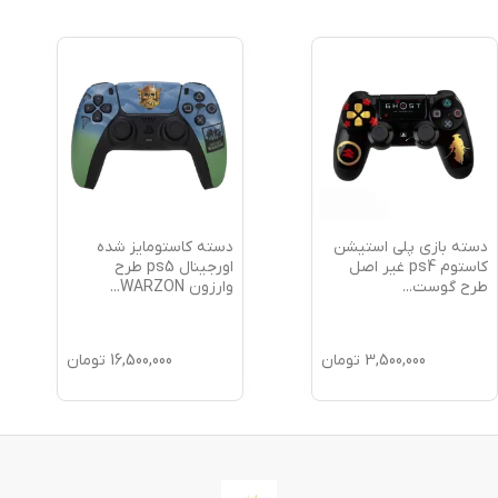
دسته بازی پلی استیشن
دسته کاستومایز شده
کاستوم ps4 غیر اصل
اورجینال ps5 طرح
طرح گوست
...
وارزون WARZON
...
3,500,000
تومان
16,500,000
تومان