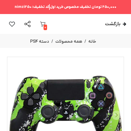
250,000 تومان
تخفیف مخصوص خرید اول
کد تخفیف:
nimzi250
بازگشت
0
خانه
همه محصولات
دسته PS4