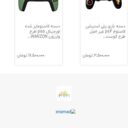
دسته بازی پلی استیشن
دسته کاستومایز شده
کاستوم ps4 غیر اصل
اورجینال ps5 طرح
طرح گوست
...
وارزون WARZON
...
3,500,000
تومان
16,500,000
تومان