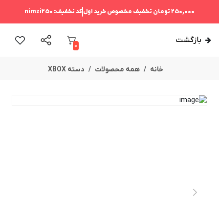
250,000 تومان
تخفیف مخصوص خرید اول
کد تخفیف:
nimzi250
بازگشت
0
خانه
همه محصولات
دسته XBOX