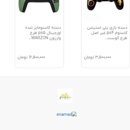
دسته بازی پلی استیشن
دسته کاستومایز شده
کاستوم ps4 غیر اصل
اورجینال ps5 طرح
طرح گوست
...
وارزون WARZON
...
3,500,000
تومان
16,500,000
تومان