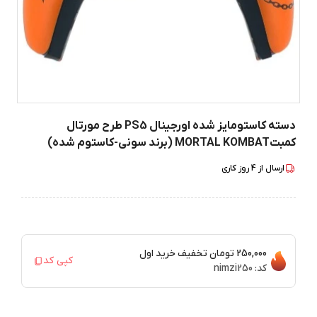
دسته کاستومایز شده اورجینال PS5 طرح مورتال
کمبتMORTAL KOMBAT (برند سونی-کاستوم شده)
ارسال از
4
روز کاری
250,000 تومان
تخفیف خرید اول
کپی کد
کد:
nimzi250