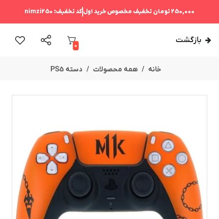
250,000 تومان
تخفیف مخصوص خرید اول
کد تخفیف:
nimzi250
بازگشت
0
خانه
همه محصولات
دسته PS5