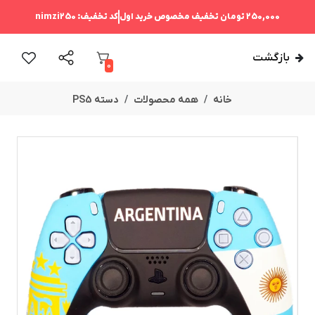
250,000 تومان
تخفیف مخصوص خرید اول
کد تخفیف:
nimzi250
بازگشت
0
خانه
همه محصولات
دسته PS5