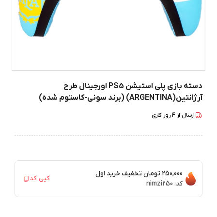
دسته بازی پلی استیشن PS5 اورجینال طرح
آرژانتین(ARGENTINA) (برند سونی-کاستوم شده)
ارسال از
4
روز کاری
250,000 تومان
تخفیف خرید اول
کپی کد
کد:
nimzi250