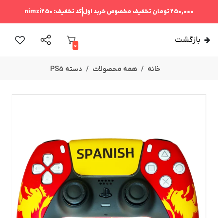
250,000 تومان
تخفیف مخصوص خرید اول
کد تخفیف:
nimzi250
بازگشت
0
خانه
همه محصولات
دسته PS5