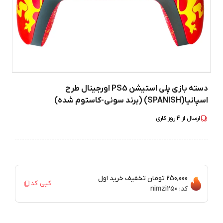
دسته بازی پلی استیشن PS5 اورجینال طرح
اسپانیا(SPANISH) (برند سونی-کاستوم شده)
ارسال از
4
روز کاری
250,000 تومان
تخفیف خرید اول
کپی کد
کد:
nimzi250