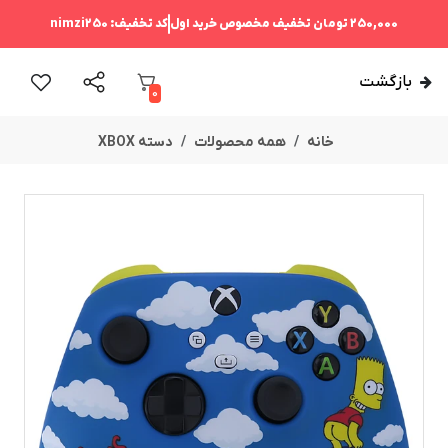
250,000 تومان
تخفیف مخصوص خرید اول
کد تخفیف:
nimzi250
بازگشت
0
خانه
همه محصولات
دسته XBOX