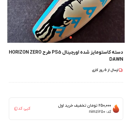
دسته کاستومایز شده اورجینال PS5 طرح HORIZON ZERO
DAWN
ارسال از
5
روز کاری
250,000 تومان
تخفیف خرید اول
کپی کد
کد:
nimzi250