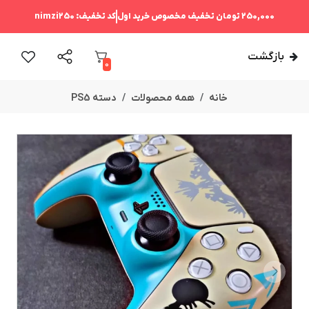
250,000 تومان
تخفیف مخصوص خرید اول
کد تخفیف:
nimzi250
بازگشت
0
خانه
همه محصولات
دسته PS5