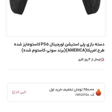
دسته بازی پلی استیشن اورجینال PS5 کاستومایز شده
طرح امریکا(AMERICA)(برند سونی-کاستوم شده)
ارسال از
4
روز کاری
250,000 تومان
تخفیف خرید اول
کپی کد
کد:
nimzi250