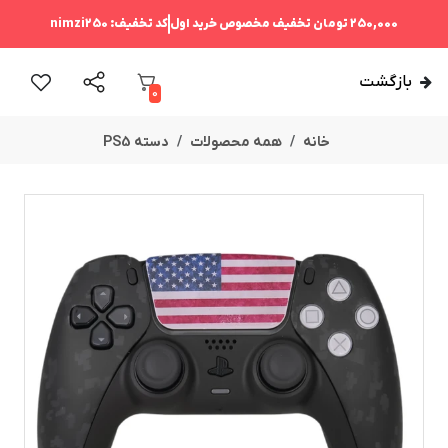
250,000 تومان
تخفیف مخصوص خرید اول
کد تخفیف:
nimzi250
بازگشت
0
خانه
همه محصولات
دسته PS5