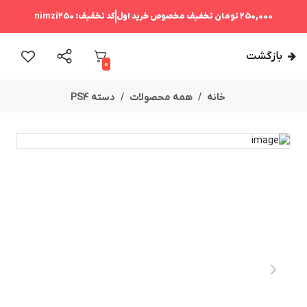
250,000 تومان
تخفیف مخصوص خرید اول
کد تخفیف:
nimzi250
بازگشت
0
خانه
همه محصولات
دسته PS4