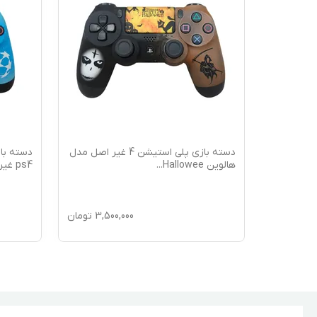
ه بازی پلی استیشن PS4 غیر اصل
دسته بازی پلی استیشن 4 غیر اصل مدل
دسته با
هالوین Hallowee
...
ps4 غیر اصل طرح UE
3,50
تومان
3,500,000
تومان