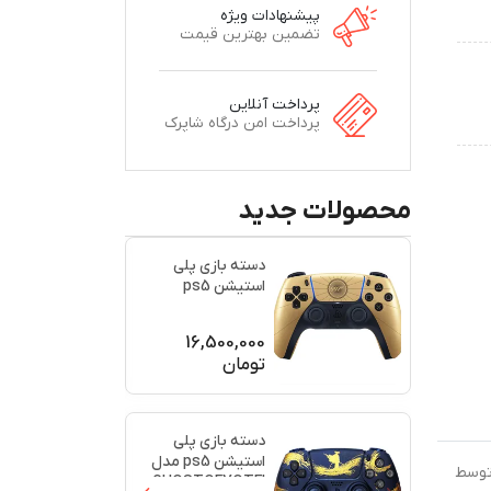
پیشنهادات ویژه
تضمین بهترین قیمت
پرداخت آنلاین
پرداخت امن درگاه شاپرک
محصولات جدید
دسته بازی پلی
استیشن ps5
اورجینال طرح
(007)(برند س
...
16,500,000
تومان
دسته بازی پلی
استیشن ps5 مدل
 توسط
GHOSTOFYOTEI