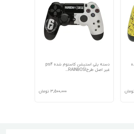
ه
دسته پلی استیشن کاستوم شده ps4
غیر اصل طرحRAINBOSI
...
اصل طرح گو
ومان
3,500,000
تومان