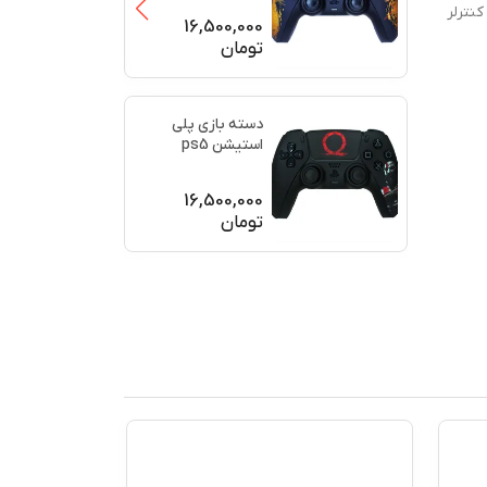
کنترلر
(برند سو
...
16,500,000
تومان
دسته بازی پلی
استیشن ps5
اورجینال طرح خدای
جنگ (GO
...
16,500,000
تومان