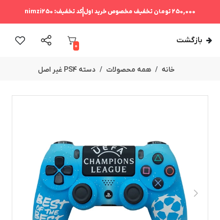
250,000 تومان
تخفیف مخصوص خرید اول
کد تخفیف:
nimzi250
بازگشت
0
خانه
همه محصولات
دسته PS4 غیر اصل