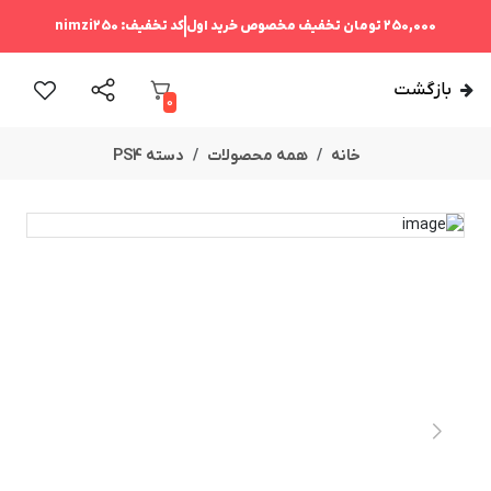
250,000 تومان
تخفیف مخصوص خرید اول
کد تخفیف:
nimzi250
بازگشت
0
خانه
همه محصولات
دسته PS4