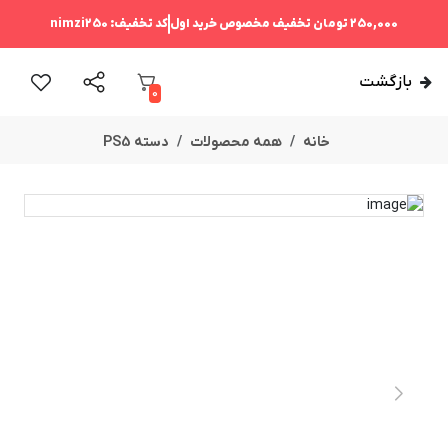
250,000 تومان
تخفیف مخصوص خرید اول
کد تخفیف:
nimzi250
بازگشت
0
خانه
همه محصولات
دسته PS5