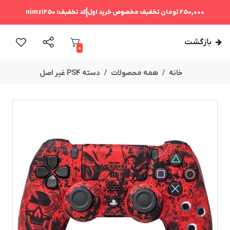
250,000 تومان
تخفیف مخصوص خرید اول
کد تخفیف:
nimzi250
بازگشت
0
خانه
همه محصولات
دسته PS4 غیر اصل