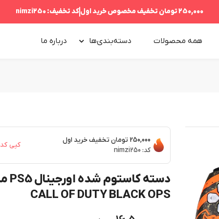
250,000 تومان
تخفیف مخصوص خرید اول
کد تخفیف:
nimzi250
همه محصولات
دسته‌بندی‌ها
درباره‌ ما
250,000 تومان
تخفیف خرید اول
کپی کد
کد:
nimzi250
دسته کاستوم ش
CALL OF DUTY BLACK OPS