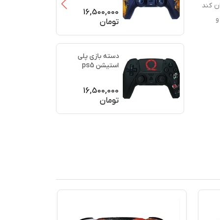
ن کند
(برند سو
...
16,500,000
و
تومان
دسته بازی پلی
استیشن ps5
اورجینال طرح خدای
جنگ (GO
...
16,500,000
تومان