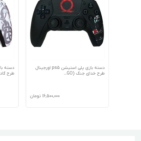
بازی پلی استیشن ps5 مدل
دسته بازی پلی استیشن ps5 اورجینال
طرح خدای جنگ (GO
...
طرح گاد 
16,5
تومان
16,500,000
تومان