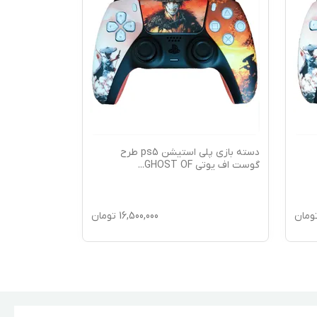
دسته بازی پلی استیشن ps5 طرح
گوست اف یوتی GHOST OF
...
طرح ابی (BLUE)(ب
ومان
16,500,000
تومان