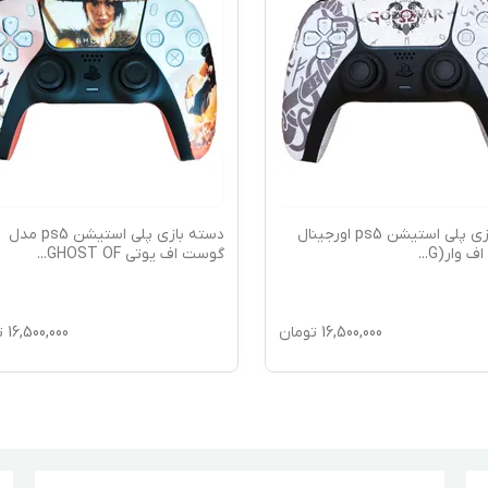
دسته بازی پلی استیشن ps5 اورجینال
دسته بازی پلی استیشن ps5 مدل
اف وار(G
...
گوست اف یوتی GHOST OF
...
16,500,000
تومان
16,500,000
ت