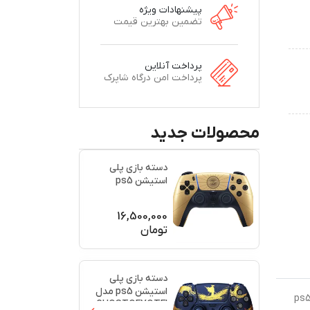
پیشنهادات ویژه
تضمین بهترین قیمت
پرداخت آنلاین
پرداخت امن درگاه شاپرک
محصولات جدید
دسته بازی پلی
استیشن ps5
اورجینال طرح
(007)(برند س
...
16,500,000
تومان
دسته بازی پلی
استیشن ps5 مدل
رید متفاوت باشید و دسته بازی مخصوص خودتان را داشته باشید، می‌توانید از دسته‌های طرح‌دار استفاده کنید. دسته بازی ps5
GHOSTOFYOTEI