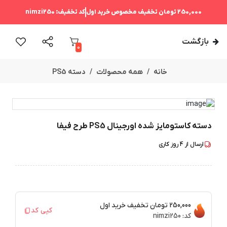
250,000 تومان
تخفیف مخصوص خرید اول
کد تخفیف:
nimzi250
بازگشت
0
خانه
همه محصولات
دسته PS5
دسته کاستومایز شده اورجینال PS5 طرح فیفا
ارسال از
4
روز کاری
250,000 تومان
تخفیف خرید اول
کپی کد
کد:
nimzi250