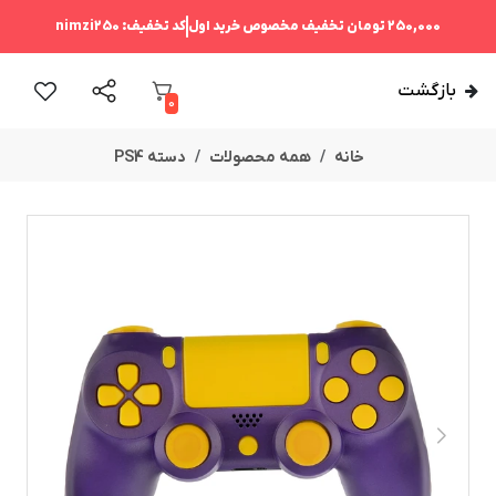
250,000 تومان
تخفیف مخصوص خرید اول
کد تخفیف:
nimzi250
بازگشت
0
خانه
همه محصولات
دسته PS4