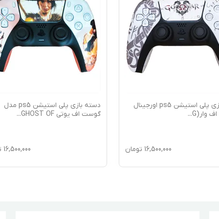
دسته بازی پلی استیشن ps5 اورجینال
دسته بازی پلی استیشن ps5 مدل
اف وار(G
...
گوست اف یوتی GHOST OF
...
16,500,000
تومان
16,500,000
ت