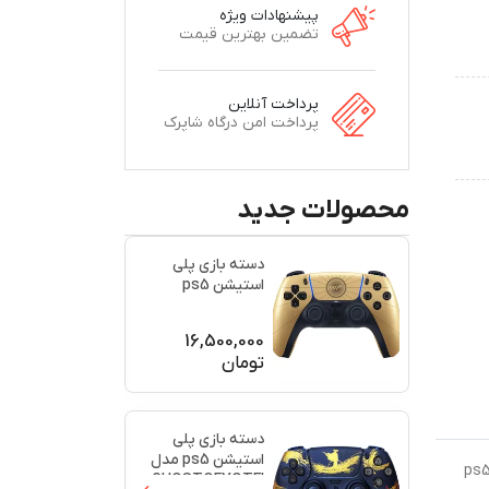
پیشنهادات ویژه
تضمین بهترین قیمت
پرداخت آنلاین
پرداخت امن درگاه شاپرک
محصولات جدید
دسته بازی پلی
استیشن ps5
اورجینال طرح
(007)(برند س
...
16,500,000
تومان
دسته بازی پلی
استیشن ps5 مدل
رید متفاوت باشید و دسته بازی مخصوص خودتان را داشته باشید، می‌توانید از دسته‌های طرح‌دار استفاده کنید. دسته بازی ps5
GHOSTOFYOTEI