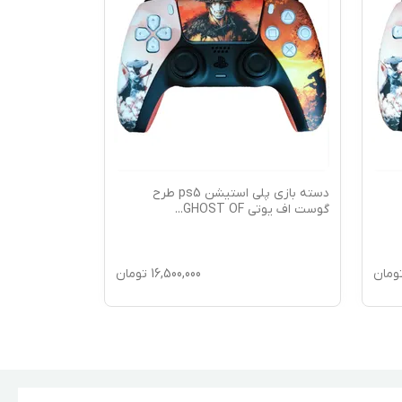
دسته بازی پلی استیشن ps5 طرح
گوست اف یوتی GHOST OF
...
طرح ابی (BLUE)(ب
ومان
16,500,000
تومان