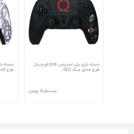
بازی پلی استیشن ps5 مدل
دسته بازی پلی استیشن ps5 اورجینال
طرح خدای جنگ (GO
...
طرح گاد 
16,5
تومان
16,500,000
تومان