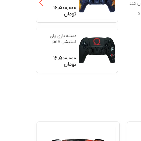
ن کند
(برند سو
...
16,500,000
و
تومان
دسته بازی پلی
استیشن ps5
اورجینال طرح خدای
جنگ (GO
...
16,500,000
تومان