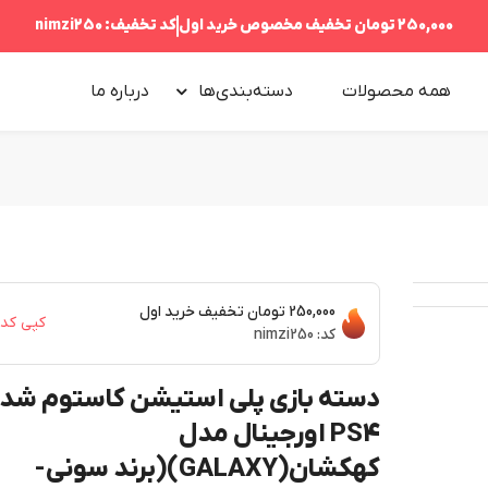
250,000 تومان
تخفیف مخصوص خرید اول
کد تخفیف:
nimzi250
همه محصولات
دسته‌بندی‌ها
درباره‌ ما
250,000 تومان
تخفیف خرید اول
کپی کد
کد:
nimzi250
دسته بازی پلی استیشن کاستوم شد
PS4 اورجینال مدل
کهکشان(GALAXY)(برند سونی-