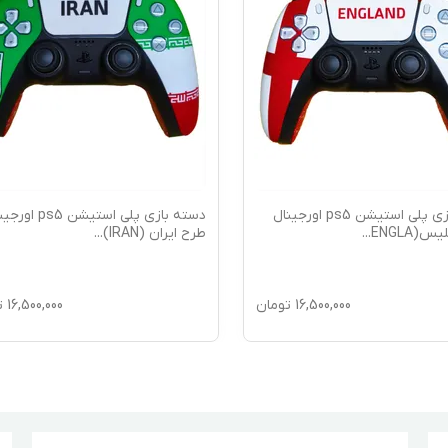
دسته بازی پلی استیشن ps5 اورجینال
دسته بازی پلی استیشن ps5
س(ENGLA
...
طرح ایران (IRAN)
...
16,500,000
تومان
16,500,000
ت