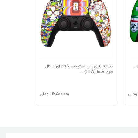
 اورجینال
دسته بازی پلی استیشن ps5 اورجینال
طرح فیفا (FIFA)
...
طرح دویچلند آ
ومان
16,500,000
تومان