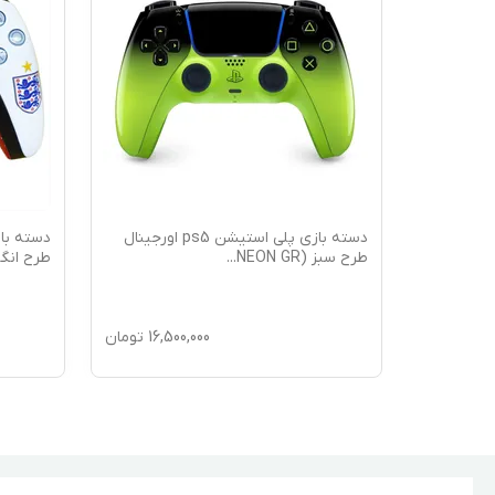
ه بازی پلی استیشن ps5 اورجینال
دسته بازی پلی استیشن ps5 اورجینال
طرح سبز (NEON GR
...
طرح انگلی
16,5
تومان
16,500,000
تومان