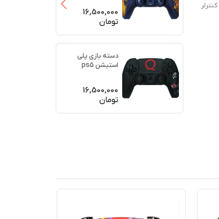
کنترلر
(برند سو
...
16,500,000
تومان
دسته بازی پلی
استیشن ps5
اورجینال طرح خدای
جنگ (GO
...
16,500,000
تومان