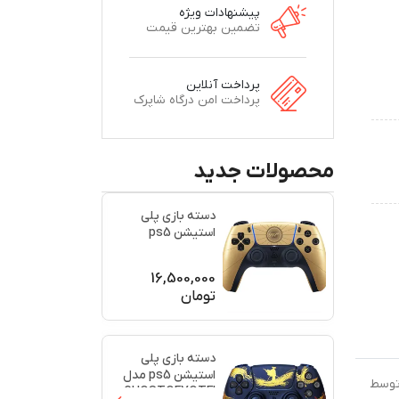
پیشنهادات ویژه
تضمین بهترین قیمت
پرداخت آنلاین
پرداخت امن درگاه شاپرک
محصولات جدید
دسته بازی پلی
استیشن ps5
اورجینال طرح
(007)(برند س
...
16,500,000
تومان
دسته بازی پلی
استیشن ps5 مدل
 توسط
GHOSTOFYOTEI