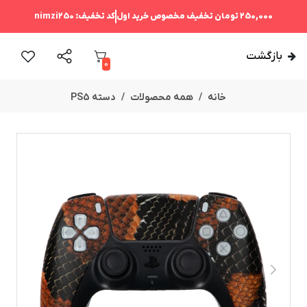
250,000 تومان
تخفیف مخصوص خرید اول
کد تخفیف:
nimzi250
بازگشت
0
خانه
همه محصولات
دسته PS5