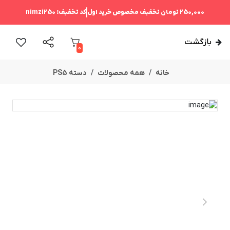
250,000 تومان
تخفیف مخصوص خرید اول
کد تخفیف:
nimzi250
بازگشت
0
خانه
همه محصولات
دسته PS5