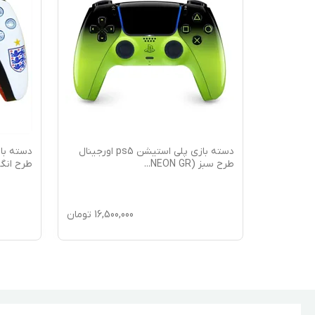
ه بازی پلی استیشن ps5 اورجینال
دسته بازی پلی استیشن ps5 اورجینال
طرح سبز (NEON GR
...
طرح انگلی
16,5
تومان
16,500,000
تومان