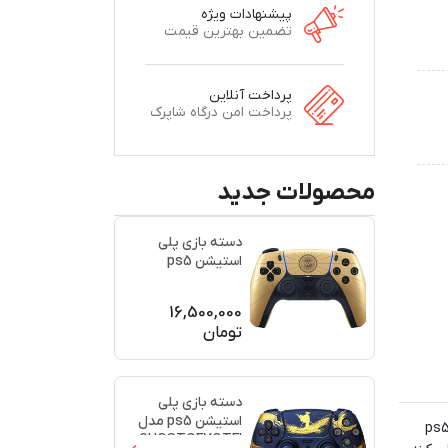
پیشنهادات ویژه
تضمین بهترین قیمت
پرداخت آنلاین
پرداخت امن درگاه شاپرک
محصولات جدید
دسته بازی پلی
استیشن ps5
اورجینال طرح
(007)(برند س
...
16,500,000
تومان
دسته بازی پلی
استیشن ps5 مدل
رید متفاوت باشید و دسته بازی مخصوص خودتان را داشته باشید، می‌توانید از دسته‌های طرح‌دار استفاده کنید. دسته بازی ps5
GHOSTOFYOTEI