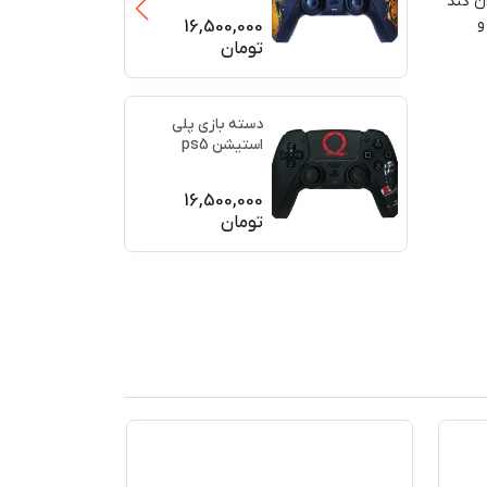
ن کند
(برند سو
...
و
16,500,000
تومان
دسته بازی پلی
استیشن ps5
اورجینال طرح خدای
جنگ (GO
...
16,500,000
تومان