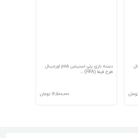
 اورجینال
دسته بازی پلی استیشن ps5 اورجینال
طرح فیفا (FIFA)
...
طرح دویچلند آ
ومان
16,500,000
تومان