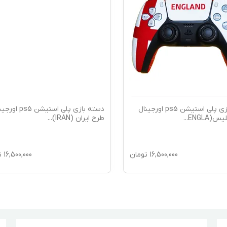
دسته بازی پلی استیشن ps5 اورجینال
دسته بازی پلی استیشن ps5
س(ENGLA
...
طرح ایران (IRAN)
...
16,500,000
تومان
16,500,000
ت