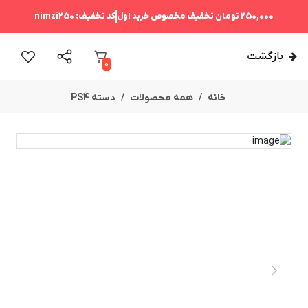
250,000 تومان
تخفیف مخصوص خرید اول
کد تخفیف:
nimzi250
بازگشت
0
خانه
همه محصولات
دسته PS4