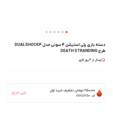
دسته بازی پلی استیشن 4 سونی مدل DUALSHOCK4
طرح DEATH STRANDING
ارسال از
3
روز کاری
250,000 تومان
تخفیف خرید اول
کپی کد
کد:
nimzi250