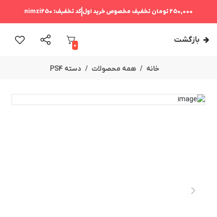
250,000 تومان
تخفیف مخصوص خرید اول
کد تخفیف:
nimzi250
بازگشت
0
خانه
همه محصولات
دسته PS4