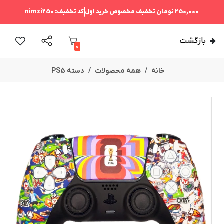
250,000 تومان
تخفیف مخصوص خرید اول
کد تخفیف:
nimzi250
بازگشت
0
خانه
همه محصولات
دسته PS5