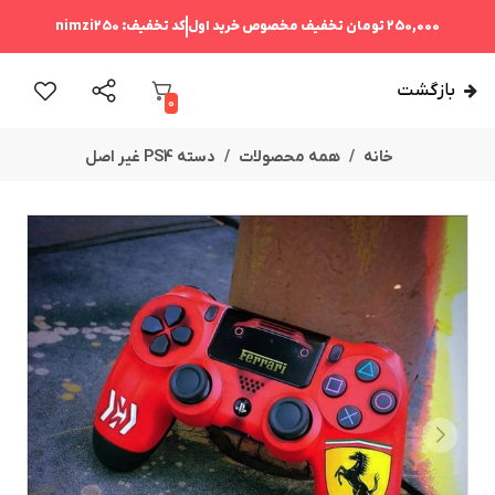
250,000 تومان
تخفیف مخصوص خرید اول
کد تخفیف:
nimzi250
بازگشت
0
خانه
همه محصولات
دسته PS4 غیر اصل