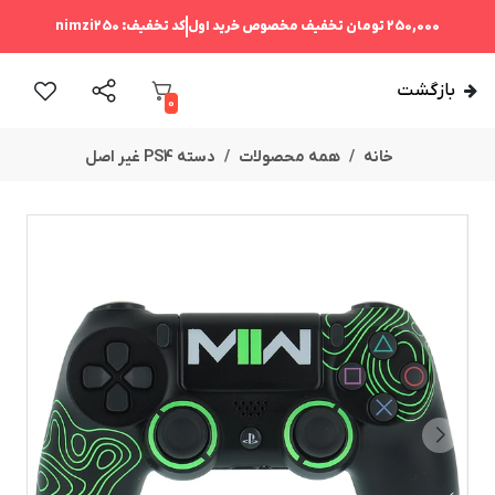
250,000 تومان
تخفیف مخصوص خرید اول
کد تخفیف:
nimzi250
بازگشت
0
خانه
همه محصولات
دسته PS4 غیر اصل