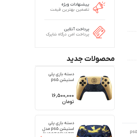
پیشنهادات ویژه
تضمین بهترین قیمت
پرداخت آنلاین
پرداخت امن درگاه شاپرک
محصولات جدید
دسته بازی پلی
استیشن ps5
اورجینال طرح
(007)(برند س
...
16,500,000
تومان
دسته بازی پلی
استیشن ps5 مدل
رید متفاوت باشید و دسته بازی مخصوص خودتان را داشته باشید، می‌توانید از دسته‌های طرح‌دار استفاده کنید. دسته بازی ps5
GHOSTOFYOTEI