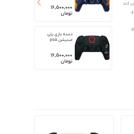
ن کند
(برند سو
...
16,500,000
و
تومان
ی
دسته بازی پلی
استیشن ps5
اورجینال طرح خدای
جنگ (GO
...
16,500,000
تومان