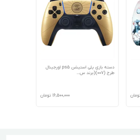
دسته بازی پلی استیشن ps5 اورجینال
طرح (007)(برند س
...
ومان
16,500,000
تومان