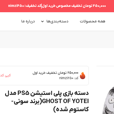
250,000 تومان
تخفیف مخصوص خرید اول
کد تخفیف:
nimzi250
همه محصولات
دسته‌بندی‌ها
درباره‌ ما
250,000 تومان
تخفیف خرید اول
کپی کد
کد:
nimzi250
دسته بازی پلی استیشن PS5 مدل
GHOST OF YOTEI(برند سونی-
کاستوم شده)