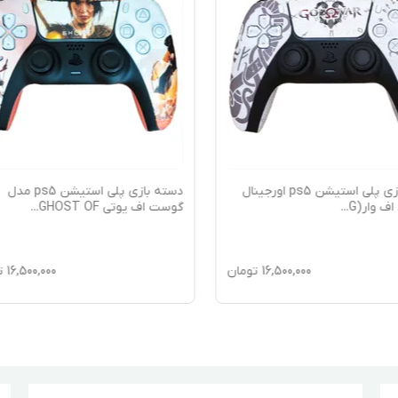
دسته بازی پلی استیشن ps5 اورجینال
دسته بازی پلی استیشن ps5 مدل
اف وار(G
...
گوست اف یوتی GHOST OF
...
16,500,000
تومان
16,500,000
ت