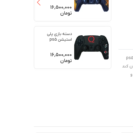
(برند سو
...
16,500,000
تومان
دسته بازی پلی
استیشن ps5
اورجینال طرح خدای
جنگ (GO
...
16,500,000
رید متفاوت باشید و دسته بازی مخصوص خودتان را داشته باشید، می‌توانید از دسته‌های طرح‌دار استفاده کنید. دسته بازی ps5
تومان
ن کند
و