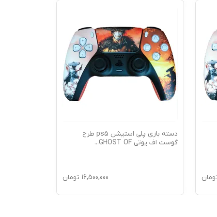
دسته بازی پلی استیشن ps5 طرح
گوست اف یوتی GHOST OF
...
طرح ابی (BLUE)(ب
ومان
16,500,000
تومان