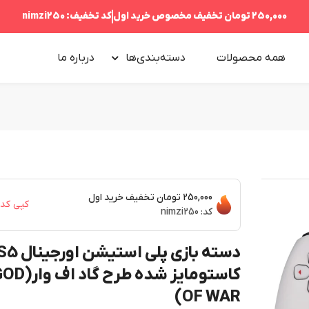
250,000 تومان
تخفیف مخصوص خرید اول
کد تخفیف:
nimzi250
همه محصولات
دسته‌بندی‌ها
درباره‌ ما
250,000 تومان
تخفیف خرید اول
کپی کد
کد:
nimzi250
دسته بازی پلی استیش
کاستومایز شده طرح گاد اف
OF WAR)