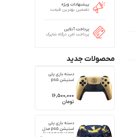
پیشنهادات ویژه
تضمین بهترین قیمت
پرداخت آنلاین
پرداخت امن درگاه شاپرک
محصولات جدید
دسته بازی پلی
استیشن ps5
اورجینال طرح
(007)(برند س
...
16,500,000
تومان
دسته بازی پلی
استیشن ps5 مدل
GHOSTOFYOTEI