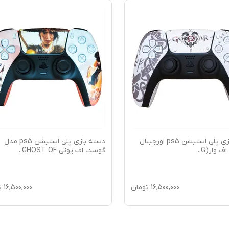
دسته بازی پلی استیشن ps5 اورجینال
دسته بازی پلی استیشن ps5 مدل
اف وار(G
...
گوست اف یوتی GHOST OF
...
16,500,000
تومان
16,500,000
ت