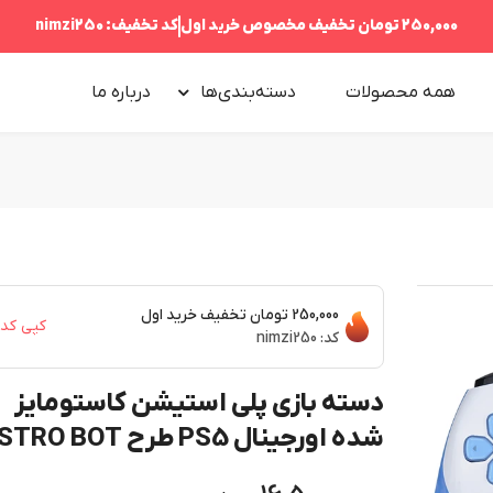
250,000 تومان
تخفیف مخصوص خرید اول
کد تخفیف:
nimzi250
همه محصولات
دسته‌بندی‌ها
درباره‌ ما
250,000 تومان
تخفیف خرید اول
کپی کد
کد:
nimzi250
دسته بازی پلی استیشن کاستومایز
شده اورجینال PS5 طرح ASTRO BOT