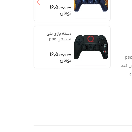
(برند سو
...
16,500,000
تومان
دسته بازی پلی
استیشن ps5
اورجینال طرح خدای
جنگ (GO
...
16,500,000
رید متفاوت باشید و دسته بازی مخصوص خودتان را داشته باشید، می‌توانید از دسته‌های طرح‌دار استفاده کنید. دسته بازی ps5
تومان
ن کند
و