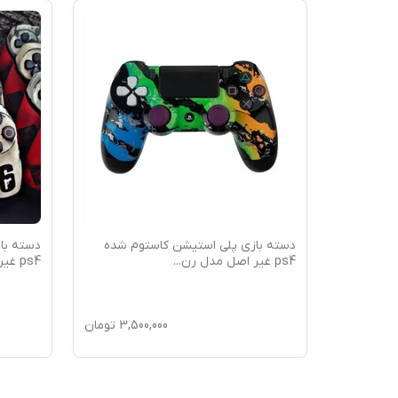
بازی پلی استیشن ps5 طرح
دسته بازی پلی استیشن کاستوم شده
دسته با
ps4 غیر اصل مدل رن
...
ps4 غیر اصل طرح ری
16,5
تومان
3,500,000
تومان