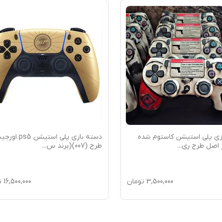
زی پلی استیشن کاستوم شده
دسته بازی پلی استیشن ps5
...
طرح (007)(برند س
...
3,500,000
تومان
16,500,000
ت