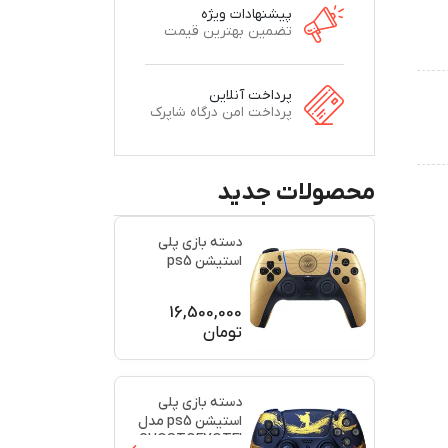
پیشنهادات ویژه
تضمین بهترین قیمت
پرداخت آنلاین
پرداخت امن درگاه شاپرک
محصولات جدید
دسته بازی پلی
استیشن ps5
اورجینال طرح
(007)(برند س
...
16,500,000
تومان
دسته بازی پلی
استیشن ps5 مدل
GHOSTOFYOTEI