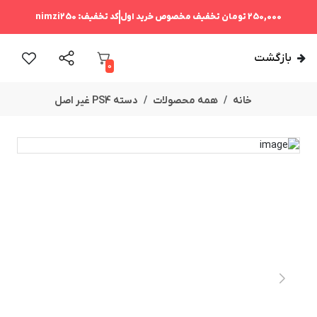
250,000 تومان
تخفیف مخصوص خرید اول
کد تخفیف:
nimzi250
بازگشت
0
خانه
همه محصولات
دسته PS4 غیر اصل